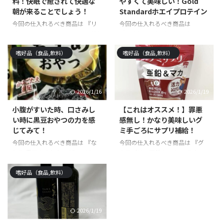
料！快眠で癒されて快適な
やすくて美味しい！Gold
朝が来ることでしょう！
Standardホエイプロテイン
今回の仕入れるべき商品は 『リ
今回の仕入れるべき商品は
ポビタンフィール』1,300円（税
『Gold Standardホエイプロテイ
込）～ です。 リポビタンフィー
ン エクストリームミルクチョコ
ル 100ml×10本posted with カエ
レート味』7,220円（税込）～ で
嗜好品（食品,飲料）
嗜好品（食品,飲料）
レバ楽天市場AmazonYahooショ
す。 【POINT10倍★9/18 0:00〜
ッピング ☆記事の信頼性 モノ雑
9/24 9:59】ゴールドスタンダー
誌の元編集者です。今まで使っ
ド 100% ホエイ プロテイン 【
2026/1/16
2026/1/19
て・試して・実践して感じた絶対
iHerb アイハーブ 公式 】 オプテ
に手に入れるべき商品や体験を紹
ィマムニュートリション
小腹がすいた時、口さみし
【これはオススメ！】罪悪
介しています。最高に長く重宝出
Optimum Nutrition Gold
い時に黒豆おやつの力を感
感無し！かなり美味しいグ
来る物を探して5年・・・突き詰
Standard ホエイプロテイン パウ
じてみて！
ミ手ごろにサプリ補給！
めすぎて、仕事を辞めました。そ
ダー エクストリームミルクチョ
の結果、買って後悔しない最高な
コレート 907gposted with カエ
今回の仕入れるべき商品は 『な
今回の仕入れるべき商品は 『グ
ものを続々と発見しています。本
レバ楽天市場AmazonYa ...
とり 黒豆まめおやつ 25g×10
ミサプリ 亜鉛＆マカ』 です。
記事はそれらの経験を踏まえ、コ
袋』989円（税込）～ です。 な
グミサプリ 亜鉛＆マカ 30日分
スパも良く、最強に重宝出来 ...
とり 黒まめおやつ チャック付き
(60粒)posted with カエレバ楽天
嗜好品（食品,飲料）
21g × 10袋 【 駄菓子 お菓子
市場AmazonYahooショッピング
詰め合わせ 駄菓子セット ギフト
☆記事の信頼性 モノ雑誌の元編
子供 おやつ まとめ買い ポイント
集者です。今まで使って・試し
2026/1/19
消化 くろまめおやつ くろまめ 糖
て・実践して感じた絶対に手に入