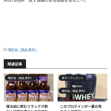
Must Buyer 試す価値のある商品をあなたへ。
-
嗜好品（食品,飲料）
関連記事
嗜好品（食品,飲料）
男子へプレゼント
嗜好品（食品,飲料）
2026/1/16
2026/1/16
寝る前に飲むリラックス飲
このプロテインが一番の見