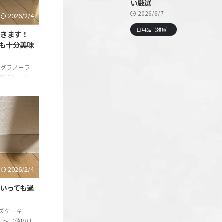
い厳選
2026/6/7
2026/2/4
日用品（雑貨）
できます！
りも十分美味
とグラノーラ
(税別)～ で
ット)【ごろっ
バ楽天市場
の信頼性 モノ
試して・実践
や体験を紹介
を探して5
ました。その
続々と発見し
2026/2/4
いっても過
ズケーキ
込）～（値段は