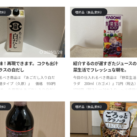
い 点心 中華惣菜 大阪 大阪名物 お取
ト☆ Ghirardelli ギラデリ プレミア
ント ギフト 内祝 送料無料(北海道・
アソート スクエア ダーク＆ミルクの詰
飲料）
嗜好品（食品,飲料）
ted with カエレバ楽天市場
ダークチョコレートの詰め合わせposted 
ahooショッピング ☆記事の信頼性 モノ
レバ楽天市場AmazonYahooショッピ
者です。今まで使って・試して・実践
信頼性 モノ雑誌の元編集者です。今ま
対に手に入れるべき商品や体験を紹介
して・実践して感じた絶対に手に入れ
高に長く重宝出来る物を探し ...
体験を紹介しています ...
2026/1/28
味！再現できます。コクも出汁
紹介するのが遅すぎたジュースの
ラスの白だし
菜生活でフレッシュな朝を。
るべき商品は 『あごだし入り白だ
今回の仕入れるべき商品は 『野菜生活
 濃縮タイプ（久原）』 価格 950円
ラダ 200ml（カゴメ）』71円（税込
です。 久原醤油 あごだし入り白だし
1701円（税込）⇒24本入り ～※値
osted with カエレバ楽天市場
能性があります。 です。 野菜生活100
ahooショッピング ☆記事の信頼性 モノ
(200ml×24本入)【野菜生活100 紙】
飲料）
嗜好品（食品,飲料）
者です。今まで使って・試して・実践
ジュース ポリフェノール]posted wit
対に手に入れるべき商品や体験を紹介
市場AmazonYahooショッピング ☆
最高に長く重宝出来る物を探して5
モノ雑誌の元編集者です。今まで使っ
詰めすぎて、仕事を辞めました。その
実践して感じた絶対に手に入れるべき
後悔しない最高なものを続々と発見し
紹介しています。最高に長く重宝出来 ..