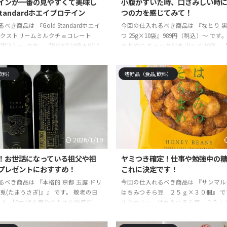
インが一番の見やすくて美味し
小腹がすいた時、口さみしい時
Standardホエイプロテイン
つの力を感じてみて！
き商品は 『Gold Standardホエイ
今回の仕入れるべき商品は 『なとり 
エクストリームミルクチョコレート
つ 25g×10袋』989円（税込）～ です
（税込）～ です。 【POINT10倍★9/18
めおやつ チャック付き 21g × 10袋 
 9:59】ゴールドスタンダード 100% ホエ
子 詰め合わせ 駄菓子セット ギフト 子
【 iHerb アイハーブ 公式 】 オプティ
とめ買い ポイント消化 くろまめおやつ
飲料）
嗜好品（食品,飲料）
ン Optimum Nutrition Gold
質制限 低糖質 食物繊維 間食 豆 まめ 
d ホエイプロテイン パウダー エクストリー
posted with カエレバ楽天市場Amazo
ート 907gposted with カエレバ楽
ッピング ☆記事の信頼性 モノ雑誌の
a ...
す。今まで使って・試して・実践して
手に入れるべき商品や体験 ...
2026/1/19
！お世話になっている祖父や祖
ヤミつき確定！仕事や勉強中の
プレゼントにおすすめ！
これに決定です！
べき商品は 『本格的 京都 玉露 ドリ
今回の仕入れるべき商品は 『サンマ
兎(たまうさぎ)』』 です。 敬老の日
はちみつそら豆 ２５ｇ×３０個』 で
トル 【6本 ばら売りのため化粧箱無
ルクカフェ はちみつそら豆 ２５ｇ
玉露ドリンク [ 玉兎 ] 1本あたり
posted with カエレバ ビッグマロン Y
に お茶 ボトル 高級宇治茶 テアニン お
ングAmazon楽天市場 ☆記事の信頼性