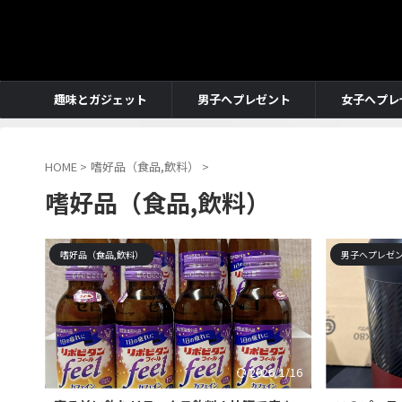
趣味とガジェット
男子へプレゼント
女子へプレ
HOME
>
嗜好品（食品,飲料）
>
嗜好品（食品,飲料）
嗜好品（食品,飲料）
男子へプレゼ
2026/1/16