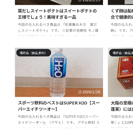
窯だしスイートポテトはスイートポテトの
くず餅は船
王様でしょう！美味すぎる一品
合で健康的
今回の仕入れるべき商品は 『彩菓庵おおき 窯だ
今回の仕入れ
しスイートポテト』 です。 ☆記事の信頼性 モノ雑
餅』 です。 
誌の元編集者です。今まで使って・試して・実践し
ず餅小箱 24切
て感じた絶対に手に入れるべき商品や体験を紹介し
AmazonY
ています。最高に長く重宝出来る物を探して5
雑誌の元編集
嗜好品（食品,飲料）
嗜好品（食品,
年・・・突き詰めすぎて、仕事を辞めました。その
して感じた絶
結果、買って後悔しない最高なものを続々と発見し
しています。
ています。本記事はそれらの経験を踏まえ、コスパ
年・・・突き
も良く、最強に重宝出来る商品や体験を伝えていき
結果、買って
ます。この記事を読むことで、「自分にとっての最
ています。本
上のベストな商品を知って、お土産や自分磨き、リ
も良く、最強に
ピー ...
2026/1/28
スポーツ飲料のベストはSUPER H2O【スー
大阪の至極
パーエイチツーオー】
蓬莱）には
今回の仕入れるべき商品は 『SUPER H2O(スーパー
今回の仕入れる
エイチツーオー)』（アサヒ） です。 アサヒ飲料 ス
莱）』3,51
ーパーＨ２ＯＰＥＴ６００posted with カエレバ楽
551 蓬莱 豚