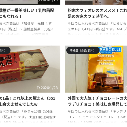
橋屋が一番美味しい！乳酸菌配
粉末カフェオレのオススメ！こ
にもなれる！
足のお家カフェ時間へ。
るべき商品は 『船橋屋 元祖 くず
今回の仕入れるべき商品は 『とろける
790円（税込）～ 船橋屋製菓 元祖く
ェオレ』1,436円～(税込) です。 AGF
posted with カエレバ楽天市場
ティックコーヒー とろけるミルクカフ
ahooショッピング ☆記事の信頼性 モノ
(10g*30本入)posted with カエレバ楽
者です。今まで使って・試して・実践
AmazonYahooショッピング ☆記事
飲料）
嗜好品（食品,飲料）
対に手に入れるべき商品や体験を紹介
雑誌の元編集者です。今まで使って・
最高に長く重宝出来る物を探して5
して感じた絶対に手に入れるべき商品
詰めすぎて、仕事を辞めました。その
しています。最高に長く重宝出来る物
後悔しない最高なものを続々と発見し
年・・・突き詰めすぎて、仕事を辞め
記事はそれらの経験を踏まえ、コスパ
結果、買って後悔しない最高なものを
重宝出来る商 ...
ています。本記事 ...
2026/1/28
の1品！これ以上の豚まん（551
外国で大人気！チョコレートの
出会えませんでしたw
ラデリチョコ！美味しさ爆発して
べき商品は 『豚まん10個（551蓬
今回の仕入れるべき商品は 『ギラデリ
0円（税込）～ です。 ★翌日配送可能★
コレート ミニ ミルクチョコレート&
まん 4個入 3セット ぶたまん 肉まん に
130.9g』1,806円（税込）～ です。 