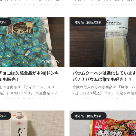
込） ☆記事の信頼性 モノ雑誌の元編集
店舗によって異なります） ☆記事の信
で使って・試して・実践して感じた絶
誌の元編集者です。今まで使って・試
るべき商品や体験を紹介しています。
て感じた絶対に手に入れるべき商品や
飲料）
嗜好品（食品,飲料）
宝出来る物を探して5年・・・突き詰
ています。最高に長く重宝出来る物を
事を辞めました。その結果、買って後
年・・・突き詰めすぎて、仕事を辞め
なものを続々と発見しています。本記
結果、買って後悔しない最高なものを
経験を踏まえ、コスパも良く、最強に
ています。本記事はそれらの経験を踏
品や体験を伝えていきます。この記事
も良く、最強に重宝出来る商品や体験
「自分にとっての最上のベスト ...
ます。この記事を読むことで、「自分
上 ...
2026/2/4
チョコは久慈食品が本物|ドンキ
バウムクーヘンは進化しています
でも販売！
バナナバウムは誰でも好き！？
るべき商品は 『ティラミスチョコ
今回の仕入れるべき商品は 『無印 バ
食品）』￥980～ です。 久慈食品 ティ
ム』180円（税込） です。 ☆記事の信
62gposted with カエレバ楽天市場
誌の元編集者です。今まで使って・試
ahooショッピング ☆記事の信頼性 モノ
て感じた絶対に手に入れるべき商品や
者です。今まで使って・試して・実践
ています。最高に長く重宝出来る物を
飲料）
嗜好品（食品,飲料）
対に手に入れるべき商品や体験を紹介
年・・・突き詰めすぎて、仕事を辞め
最高に長く重宝出来る物を探して5
結果、買って後悔しない最高なものを
詰めすぎて、仕事を辞めました。その
ています。本記事はそれらの経験を踏
後悔しない最高なものを続々と発見し
も良く、最強に重宝出来る商品や体験