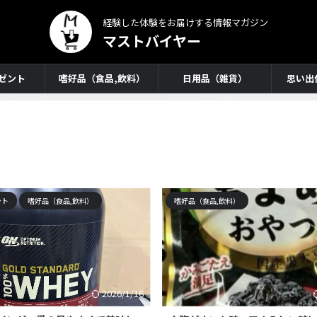
経験した体験をお届けする情報マガジン
マストバイヤー
ゼント
嗜好品（食品,飲料）
日用品（雑貨）
思い出
ント
嗜好品（食品,飲料）
嗜好品（食品,飲料）
2026/1/16