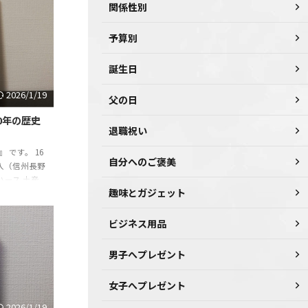
関係性別
・実践して感
を紹介してい
て5年・・・
予算別
その結果、買
見していま
誕生日
2026/1/19
父の日
0年の歴史
退職祝い
です。 16
自分へのご褒美
枚入（信州長野
ハース 土産
趣味とガジェット
長野土産 長
市場
の信頼性 モノ
ビジネス用品
試して・実践
や体験を紹介
男子へプレゼント
を探して5
ました。その
女子へプレゼント
2026/1/19