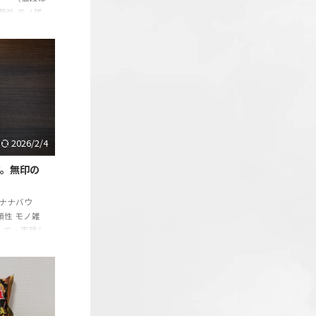
頼性 モノ雑
して・実践し
体験を紹介し
探して5
ました。その
続々と発見し
まえ、コスパ
を伝えていき
にとっての最
2026/2/4
。無印の
ナナバウ
頼性 モノ雑
して・実践し
体験を紹介し
探して5
ました。その
続々と発見し
まえ、コスパ
を伝えていき