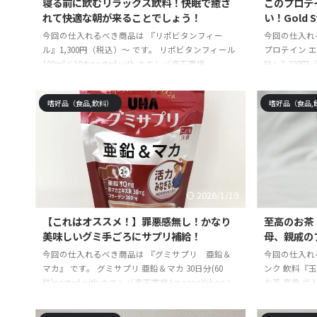
寝る前に飲むリラックス飲料！快眠で癒さ
このプロテ
れて快適な朝が来ることでしょう！
い！Gold 
今回の仕入れるべき商品は 『リポビタンフィー
今回の仕入れるべ
ル』1,300円（税込）～ です。 リポビタンフィール
プロテイン 
100ml×10本posted with カエレバ楽天市場
味』7,220円
AmazonYahooショッピング ☆記事の信頼性 モノ
0:00〜9/24
雑誌の元編集者です。今まで使って・試して・実践
イ プロテイン 
嗜好品（食品,飲料）
嗜好品（食品,
して感じた絶対に手に入れるべき商品や体験を紹介
マムニュートリショ
しています。最高に長く重宝出来る物を探して5
Standar
年・・・突き詰めすぎて、仕事を辞めました。その
ムミルクチョコレ
結果、買って後悔しない最高なものを続々と発見し
天市場AmazonY
ています。本記事はそれらの経験を踏まえ、コスパ
も良く、最強に重宝出来 ...
2026/1/19
【これはオススメ！】罪悪感無し！かなり
至高のお茶
美味しいグミ手ごろにサプリ補給！
母、親戚の
今回の仕入れるべき商品は 『グミサプリ 亜鉛＆
今回の仕入れる
マカ』 です。 グミサプリ 亜鉛＆マカ 30日分(60
ンク 飲料『玉
粒)posted with カエレバ楽天市場AmazonYahooシ
お茶 高級 ボ
ョッピング ☆記事の信頼性 モノ雑誌の元編集者で
し】京都 宇治 
す。今まで使って・試して・実践して感じた絶対に
220ml 食事