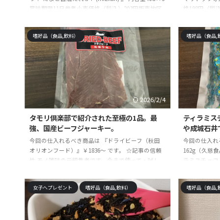
賞味期限11日参考小売価格（税込）203円販売地区
格198円（税
全国（北海道・沖縄除く） アレルギー情報小麦、
者です。今ま
卵、大豆 です。 送料無料 Mizkan 金のつぶ たまご
対に手に入れ
嗜好品（食品,飲料）
嗜好品（食品,
醤油たれ(40g×3)×12個 クールposted with カエレ
最高に長く重
バ楽天市場AmazonYahooショッピング ☆記事の信
めすぎて、仕
頼性 モノ雑誌の元編集者です。今まで使って・試し
悔しない最高
て・実践して感じた絶対に手に入れるべき商品や体
事はそれらの
験を紹介しています。最高に ...
重宝出来る商
を読むことで、
2026/2/4
タモリ倶楽部で紹介された至極の1品。最
ティラミス
強、国産ビーフジャーキー。
や成城石井
今回の仕入れるべき商品は 『ドライビーフ（秋田
今回の仕入れ
オリオンフード）』￥1836～ です。 ☆記事の信頼
162g（久慈
性 モノ雑誌の元編集者です。今まで使って・試し
ラミスチョコ 1
て・実践して感じた絶対に手に入れるべき商品や体
AmazonY
験を紹介しています。最高に長く重宝出来る物を探
雑誌の元編集
女子へプレゼント
嗜好品（食品,飲料）
嗜好品（食品,
して5年・・・突き詰めすぎて、仕事を辞めまし
して感じた絶
た。その結果、買って後悔しない最高なものを続々
しています。
と発見しています。本記事はそれらの経験を踏ま
年・・・突き
え、コスパも良く、最強に重宝出来る商品や体験を
結果、買って