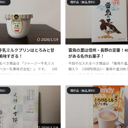
飲料）
嗜好品（食品,飲料）
お取り寄せ 煎茶 緑茶 日本茶 展示会 会
元編集者です。今まで使って・試して
 粗品 社交場posted with カエレバ楽
じた絶対に手に入れるべき商品や体験
onYahooショッピング ☆記事の信頼性
ます。最高に長く重宝出来る物を探し
編集者です。今まで使って・試して・
突き詰めすぎて、仕事を辞めました。
対 ...
って後悔しない最高なものを続々と発
す。本記事はそれらの経験を踏 ...
2026/1/19
牛乳ミルクプリンはとろみと甘
雷鳥の里は信州・長野の定番！4
美味すぎる！
がある名作お菓子！
るべき商品は 『ジャージー牛乳ミル
今回の仕入れるべき商品は 『雷鳥の里』 
ハヨー乳業株式会社）』 です。 145
個入り 1300円(税込)～ 雷鳥の里16
[冷蔵]オハヨー ジャージー牛乳プリン
のお土産 お菓子 洋菓子 クッキー ウェ
sted with カエレバ楽天市場
おみやげ お取り寄せ スイーツ 長野県 
ahooショッピング ☆記事の信頼性 モノ
野お土産）posted with カエレバ楽天
飲料）
嗜好品（食品,飲料）
者です。今まで使って・試して・実践
AmazonYahooショッピング ☆記事
対に手に入れるべき商品や体験を紹介
雑誌の元編集者です。今まで使って・
最高に長く重宝出来る物を探して5
して感じた絶対に手に入れるべき商品
詰めすぎて、仕事を辞めました。その
しています。最高に長く重宝出来る物
後悔しない最高なものを続々と発見し
年・・・突き詰めすぎて、仕事を辞め
事はそ ...
結果、買 ...
2026/1/19