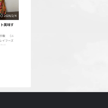
にとっての最
自分磨き、リ
2026/2/4
スト美味す
炒飯 （ニ
チレイフーズ
天市場
の信頼性 モノ
試して・実践
や体験を紹介
を探して5
ました。その
続々と発見し
まえ、コスパ