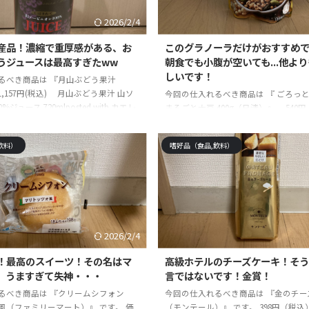
事はそれら ...
2026/2/4
産品！濃縮で重厚感がある、お
このグラノーラだけがおすすめ
うジュースは最高すぎたww
朝食でも小腹が空いても...他よ
しいです！
るべき商品は 『月山ぶどう果汁
 1,157円(税込) 月山ぶどう果汁 山ソ
今回の仕入れるべき商品は 『 ごろっ
ジュース 720mlposted with カエレ
まるごと大豆 400g（日清）』 540円 
azonYahooショッピング です。 ☆
す。 ごろグラ きなこ大豆(320g×6セ
 モノ雑誌の元編集者です。今まで使
とグラノーラ】posted with カエレ
飲料）
嗜好品（食品,飲料）
・実践して感じた絶対に手に入れるべ
AmazonYahooショッピング ☆記事
を紹介しています。最高に長く重宝出
雑誌の元編集者です。今まで使って・
て5年・・・突き詰めすぎて、仕事を
して感じた絶対に手に入れるべき商品
その結果、買って後悔しない最高なも
しています。最高に長く重宝出来る物
見しています。本記事はそれらの経験
年・・・突き詰めすぎて、仕事を辞め
結果、買って後悔しない最高なものを
ていま ...
2026/2/4
！最高のスイーツ！その名はマ
高級ホテルのチーズケーキ！そう
。うますぎて失神・・・
言ではないです！金賞！
るべき商品は 『クリームシフォン
今回の仕入れるべき商品は 『金のチー
風（ファミリーマート）』 です。 価
（モンテール）』 です。 398円（税