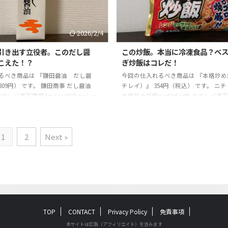
記事はそれらの経験を踏まえ、コスパ
ます。この記事を読むことで、「自分
 ...
上のベストな商品を知って、お土産や
ピー ...
2026/2/4
引き出す立役者。このだし醤
この炒飯。本当に冷凍食品？ベ
こえた！？
ぎ炒飯はコレだ！
るべき商品は 『鎌田醤油 だし醤
今回の仕入れるべき商品は 『本格炒め
809円） です。 鎌田商事 だし醤油
チレイ）』 354円（税込） です。 ニ
th カエレバ楽天市場AmazonYahooショ
本格炒め炒飯posted with カエレバ楽
記事の信頼性 モノ雑誌の元編集者で
AmazonYahooショッピング ☆記事
って・試して・実践して感じた絶対に
雑誌の元編集者です。今まで使って・
き商品や体験を紹介しています。最高
して感じた絶対に手に入れるべき商品
1
2
Next »
来る物を探して5年・・・突き詰めす
しています。最高に長く重宝出来る物
辞めました。その結果、買って後悔し
年・・・突き詰めすぎて、仕事を辞め
のを続々と発見しています。本記事は
結果、買って後悔しない最高なものを
を踏まえ、コスパも良く、最強に重宝
ています。本記事はそれらの経験を踏
験を伝えてい ...
も良く、最強に重宝出来る商品 ...
TOP
CONTACT
Privacy Policy
免責事項
本サイトは広告（アフィリエイト）を含みます