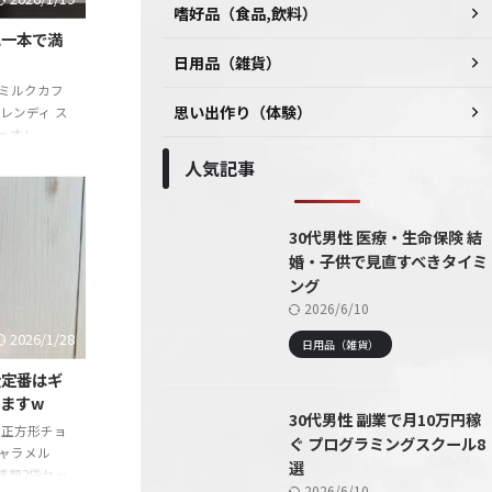
嗜好品（食品,飲料）
れ一本で満
日用品（雑貨）
ミルクカフ
思い出作り（体験）
 ブレンディ ス
ェオレ
天市場
人気記事
の信頼性 モノ
試して・実践
や体験を紹介
30代男性 医療・生命保険 結
を探して5
婚・子供で見直すべきタイミ
ました。その
ング
続々と発見し
2026/6/10
2026/1/28
日用品（雑貨）
大定番はギ
ますw
30代男性 副業で月10万円稼
 正方形チョ
ぐ プログラミングスクール8
キャラメル
選
☆2種類2袋セッ
2026/6/10