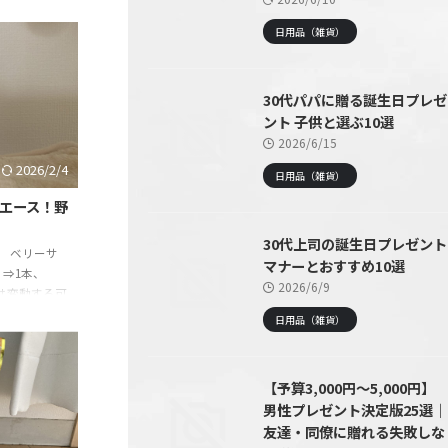
ム チョコレート
め合わせ ＆
日用品（雑貨）
with カエ
ング ☆記事の
で使って・試
30代パパに贈る誕生日プレゼ
るべき商品や
ント 子供と選ぶ10選
2026/6/15
2026/2/4
日用品（雑貨）
エース！野
30代上司の誕生日プレゼント
 ベリーサ
マナーとおすすめ10選
）⇒1本、
2026/6/9
段は変動する可
 ベリーサラダ
日用品（雑貨）
[ぶどう ブドウ
h カエレバ楽天
記事の信頼性
【予算3,000円〜5,000円】
て・試して・
男性プレゼント決定版25選｜
商品や体験を
友達・同僚に贈れる失敗しな
.