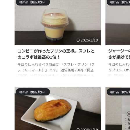
嗜好品（食品,飲料）
嗜好品（食品,
手に入れるべき商品や体験を紹介しています。最高
歳暮 お祝い 
に長く重宝出来る物を探して5年・・・突き詰めす
議 手土産 お礼
ぎて、仕事を辞めました。その結果、買って後悔し
天市場Amaz
ない最高なものを続々と発見しています。本記事は
モノ雑誌の元
それらの経験を踏まえ、コスパも良く、最強に重宝
実践して感じた絶
出来る商品や体験を ...
2026/1/19
コンビニが作ったプリンの王様。スフレと
ジャージー
のコラボは最高の1位！
さが絶妙で
今回の仕入れるべき商品は 『スフレ・プリン（フ
今回の仕入れ
ァミリーマート）』 です。 通常価格258円（税込
クプリン（オ
278円） ☆記事の信頼性 モノ雑誌の元編集者です。
円（税別）～ 
今まで使って・試して・実践して感じた絶対に手に
115g×5個po
入れるべき商品や体験を紹介しています。最高に長
AmazonY
嗜好品（食品,飲料）
嗜好品（食品,
く重宝出来る物を探して5年・・・突き詰めすぎ
雑誌の元編集
て、仕事を辞めました。その結果、買って後悔しな
して感じた絶
い最高なものを続々と発見しています。本記事はそ
しています。
れらの経験を踏まえ、コスパも良く、最強に重宝出
年・・・突き
来る商品や体験を伝えていきます。この記事を読む
結果、買って
ことで、「自分にとっての最上のベストな商品 ...
ています。本記
2026/1/19