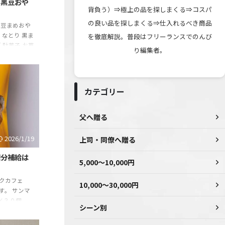
に黒豆おや
背負う）⇒極上の品を探しまくる⇒コスパ
の良い品を探しまくる⇒仕入れるべき商品
黒豆まめおや
。 なとり 黒ま
を徹底解説。普段はフリーランスでのんび
【 駄菓子 お菓
り編集者。
供 おやつ ま
 くろまめ 糖
送料無料 】
nYahooショ
カテゴリー
元編集者で
感じた絶対に
父へ贈る
2026/1/19
上司・同僚へ贈る
糖分補給は
5,000～10,000円
ルクカフェ
10,000～30,000円
す。 サンマ
×３０個
シーン別
ahooショッピ
 モノ雑誌の