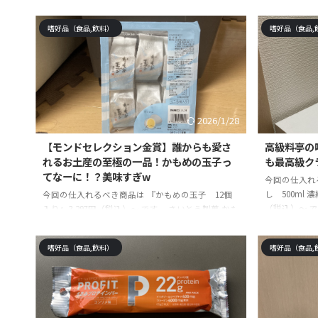
天市場AmazonYahooショッピング ☆記事の信頼性
くまん ほうら
モノ雑誌の元編集者です。今まで使って・試して・
り寄せ プレゼ
嗜好品（食品,飲料）
嗜好品（食品,
実践して感じた絶対に手に入れるべき商品や体験を
沖縄除く)pos
紹介しています。最高に長く重宝出来る物を探して
AmazonY
5年・・・突き詰めすぎて、仕事を辞めました。そ
雑誌の元編集
の結果、買って後悔しない最高なものを続々と発見
して感じた絶
しています。本記事はそれらの経験を踏まえ、コス
しています。最
パも良く、 ...
2026/1/28
【モンドセレクション金賞】誰からも愛さ
高級料亭の
れるお土産の至極の一品！かもめの玉子っ
も最高級ク
てなーに！？美味すぎw
今回の仕入れ
し 500ml
今回の仕入れるべき商品は 『かもめの玉子 12個
（税込）～ 
入り』3,297円（税込）～ です。 さいとう製菓 かも
500ml×3本p
めの玉子ミニ 6個posted with カエレバ楽天市場
AmazonY
AmazonYahooショッピング ☆記事の信頼性 モノ
嗜好品（食品,飲料）
嗜好品（食品,
雑誌の元編集
雑誌の元編集者です。今まで使って・試して・実践
して感じた絶
して感じた絶対に手に入れるべき商品や体験を紹介
しています。
しています。最高に長く重宝出来る物を探して5
年・・・突き
年・・・突き詰めすぎて、仕事を辞めました。その
結果、買って
結果、買って後悔しない最高なものを続々と発見し