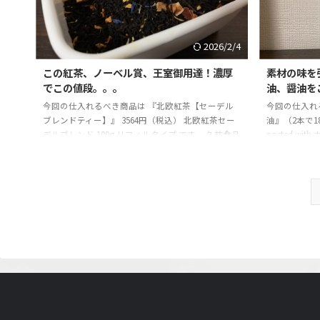
伝えていきます。この記事を読むことで、「自分に
ています。本
とっての最上のベストな商品を知って、お土産や自
も良く、最強に重
分 ...
2026/2/4
この紅茶、ノーベル賞、王室御用達！濃厚
素材の味を
でこの値段。。。
油、醤油を
今回の仕入れるべき商品は 『北欧紅茶【セーデル
今回の仕入れ
ブレンドティー】』 3564円（税込） 北欧紅茶セー
油』（2本で1
デルブレンド 100g リフィルタイプ です。 久慈食品
posted wi
ティラミスチョコ 162gposted with カエレバ楽天市
ッピング ☆
場AmazonYahooショッピング ☆記事の信頼性 モ
す。今まで使
ノ雑誌の元編集者です。今まで使って・試して・実
手に入れるべ
践して感じた絶対に手に入れるべき商品や体験を紹
に長く重宝出
介しています。最高に長く重宝出来る物を探して5
ぎて、仕事を
年・・・突き詰めすぎて、仕事を辞めました。その
ない最高なも
結果、買って後悔しない最高なものを続々と発見し
それらの経験
てい ...
出来る商品や体