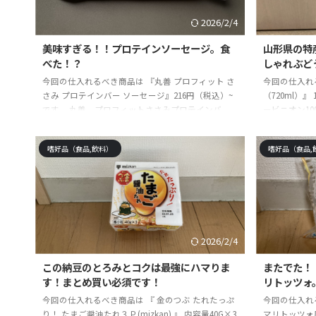
ています。本記
ています。本記事はそれらの経験を踏まえ、コスパ
も良く、最強に重宝 ...
2026/2/4
美味すぎる！！プロテインソーセージ。食
山形県の特
べた！？
しゃれぶど
今回の仕入れるべき商品は 『丸善 プロフィット さ
今回の仕入れ
さみ プロテインバー ソーセージ』216円（税込）~
（720ml）』
です。 丸善 プロフィットささみプロテインバ
ービニオン100%
ー コンソメ味 130g（65g×2本） 1パック
バ楽天市場Am
posted with カエレバ楽天市場AmazonYahooショ
記事の信頼性
嗜好品（食品,飲料）
嗜好品（食品,
ッピング ☆記事の信頼性 モノ雑誌の元編集者で
って・試して
す。今まで使って・試して・実践して感じた絶対に
き商品や体験
手に入れるべき商品や体験を紹介しています。最高
来る物を探し
に長く重宝出来る物を探して5年・・・突き詰めす
辞めました。
ぎて、仕事を辞めました。その結果、買って後悔し
のを続々と発
ない最高なものを ...
を踏ま ...
2026/2/4
この納豆のとろみとコクは最強にハマりま
またでた！
す！まとめ買い必須です！
リトッツォ
今回の仕入れるべき商品は 『 金のつぶ たれたっぷ
今回の仕入れ
り！ たまご醤油たれ３Ｐ(mizkan) 』 内容量40G×3
マリトッツォ