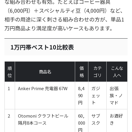
な組み合わせも有効。たとえばコーヒー器具
（6,000円）＋スペシャルティ豆（4,000円）など、
相手の用途に深く刺さる組み合わせの方が、単品1
万円商品より満足度が高いケースもあります。
1万円帯ベスト10比較表
順
価
カテ
こんな
商品名
位
格
ゴリ
人へ
1
Anker Prime 充電器 67W
8,4
ガジ
出張
90
ェッ
族・ノ
円
ト
マド
2
Otomoni クラフトビール
60,
サブ
お酒好
隔月8本コース
000
スク
き
円