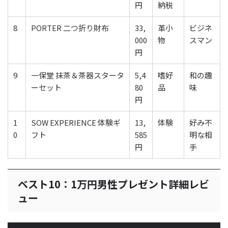
円
納税
8
PORTER 二つ折り財布
33,
革小
ビジネ
000
物
スマン
円
9
一保堂 抹茶＆茶器スタータ
5,4
嗜好
和の趣
ーセット
80
品
味
円
1
SOW EXPERIENCE 体験ギ
13,
体験
好み不
0
フト
585
明な相
円
手
ベスト10：1万円男性プレゼント詳細レビ
ュー