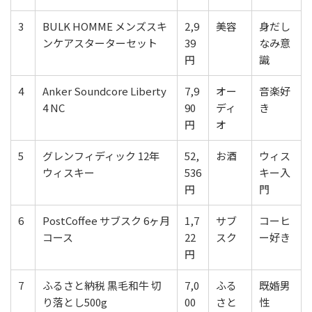
3
BULK HOMME メンズスキ
2,9
美容
身だし
ンケアスターターセット
39
なみ意
円
識
4
Anker Soundcore Liberty
7,9
オー
音楽好
4 NC
90
ディ
き
円
オ
5
グレンフィディック 12年
52,
お酒
ウィス
ウィスキー
536
キー入
円
門
6
PostCoffee サブスク 6ヶ月
1,7
サブ
コーヒ
コース
22
スク
ー好き
円
7
ふるさと納税 黒毛和牛 切
7,0
ふる
既婚男
り落とし500g
00
さと
性